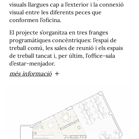
visuals llargues cap a l’exterior i la connexió
visual entre les diferents peces que
conformen l’oficina.
El projecte s’organitza en tres franges
programàtiques concèntriques: l’espai de
treball comú, les sales de reunió i els espais
de treball tancat i, per últim, l’office-sala
d’estar-menjador.
+
més informació
La primera franja, consistent en un gran espai
de treball comú, s’adossa a la façana per a
garantir la seva il.luminació i ventilació
natural.
La segona, formada pels espais de treball
tancats, es situa en una posició intermèdia, a
cavall entre l’espai de treball i el de descans.
Aquesta franja es construeix paral•lela a la