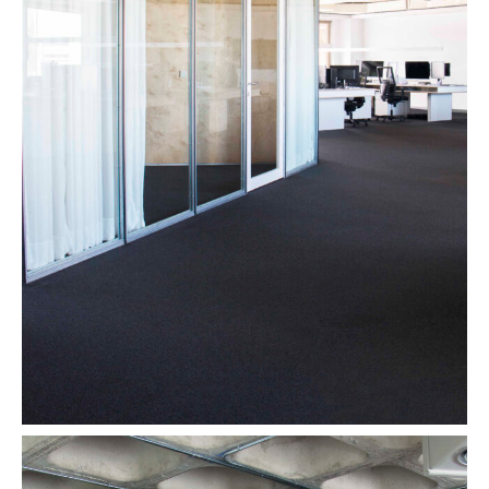
mentre que l’espai de treball comú es
despulla del fals sostre per aconseguir més
alçada deixant vist el forjat reticular de
formigó.