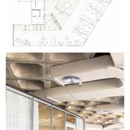
façana i reprodueix la seva geometria
aixamfranada. Les sales de reunió, amb accés
a banda i banda, poden adaptar el seu ús en
funció de les necessitats. Al mateix temps,
l’espai d’emmagatzematge es concentra en els
La tercera franja inclou l’office i l’espai de
espais de connexió entre franges que es
descans, elements focals del projecte des
converteixen en punts de trobada eventuals.
d’on es projecten les visuals llargues que
travessen tota l’oficina fins a l’exterior.
Amb la materialitat s’aconsegueix diferenciar
de manera molt clara la franja de treball
exterior de les dues interiors que es
conceben com un espai més domèstic. Així,
es construeix un pla plegat de vidre i acer
galvanitzat com a tancament de les sales que
constitueix una espècie de façana interior.
L’interior de les sales i l’espai de descans es
ma- terialitza de fusta, en parets i sostres,