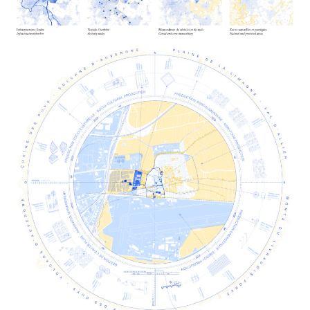
La creació d’una estratègia de producció
local basada en un model d’economia
circular que inclou: producció agrícola y
alimentació conscient i de proximitat,
producció i implementació d’energies
renovables i altres sistemes de
producció relacionats amb el teixit
socio-cultural d’Aulnat.
Aquestes estratègies s’implementen als
projectes específics de cada un dels
emplaçaments proposats:
Les Chapelles
,
l’estació de tren i l’antiga refineria de sucre
Bourdon. A les
Chapelles
es proposen tres
blocs d’habitatge cada un organitzat en tres
anelles concèntriques que evoquen l’esquema
global del projecte. A l’estació, una nova
estació intermodal i un edifici socio-cultural
El desenvolupament d’aquest nou model es
es connecten al nou
loop
de mobilitat a
concep com un procés a llarg termini, que