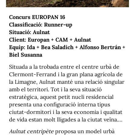
Concurs EUROPAN 16
Classificació: Runner-up
Situació: Aulnat
Client: Europan + CAM + Aulnat
Equip: Ida + Bea Saladich + Alfonso Bertrán +
Biel Susanna
Situada a la trobada entre el centre urbà de
Clermont-Ferrand i la gran plana agrícola de
la Limagne, Aulnat manté una relació singular
amb el territori. Tot i la seva situació
estratègica, aquest petit nucli residencial
presenta una configuració interna tipus
ciutat-dormitori i la seva economia i qualitat
de vida estan molt lligades a la ciutat veïna.
En un context de crisi climàtica el projecte
Aulnat centripète
proposa un model urbà
explora una nova visió per la ciutat d’Aulnat,