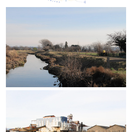
través d’una estructura pont i un parc lineal.
comença amb la implementación del
loop
de
Finalment, a l’antiga refineria de sucre, un
mobilitat i els dos elements connectors
gran campus barreja usos productius,
(estructures-pont) que acosten els diferents
culturals i docents amb zones verdes
emplaçaments al centre de la ciutat i generen
recreatives. L’emplaçament s’organitza en
una relació única amb la plana de la Limagne i
quatre àrees que defineixen quatre entitats
l’horitzó dels Puys.
urbanes diferents també connectades entre
elles per mitjà d’una estructura pont: Un gran
espai públic connectat al loop de mobilitat,
un campus d’agricultura i alimentació amb
una plaça-mercat al centre, un complex
recreatiu de piscines naturals i una reserva
natural.