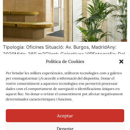
Tipologia: Oficines Situació: Av. Burgos, MadridAny:
2020Mida: 260 m2Client: Colectivos VIPFotografia: Del
Rio Bani © La proposta s’organitza en dos blocs
Política de Cookies
programàtics: els espais tancats, sales de reunió i
Per brindar les millors experiències, utilitzem tecnologies com a galetes
d’emmagatzematge, i els espais oberts de treball i de
per emmagatzemar i/o accedir a informació del dispositiu. Donar el
descans. En planta, les peces tancades es disposen en
vostre consentiment a aquestes tecnologies ens permetrà processar
forma de creu, ocupant una posició central, amb la […]
dades com el comportament de navegació o identificacions úniques en
aquest lloc. No donar o retirar el consentiment pot afectar negativament
determinades característiques i funcions.
←
older
Aceptar
Instagram
info@ida-estudi.com
Denegar